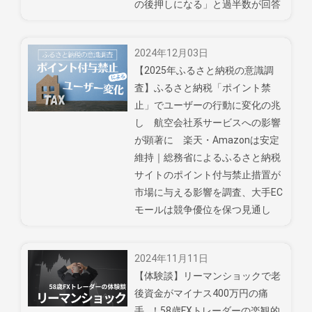
の後押しになる」と過半数が回答
2024年12月03日
【2025年ふるさと納税の意識調
査】ふるさと納税「ポイント禁
止」でユーザーの行動に変化の兆
し 航空会社系サービスへの影響
が顕著に 楽天・Amazonは安定
維持｜総務省によるふるさと納税
サイトのポイント付与禁止措置が
市場に与える影響を調査、大手EC
モールは競争優位を保つ見通し
2024年11月11日
【体験談】リーマンショックで老
後資金がマイナス400万円の痛
手…！58歳FXトレーダーの楽観的