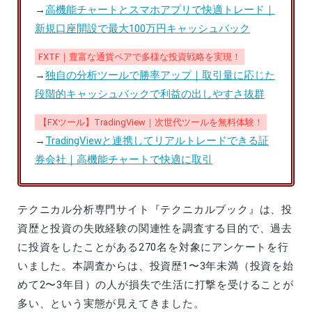
→
高機能チャートとスマホアプリで快適トレード｜
新規口座開設で最大100万円キャッシュバック
FXTF｜豊富な通貨ペアで多様な投資戦略を実現！
→
独自の分析ツールで勝率アップ｜取引量に応じた
段階的キャッシュバックで利益の出しやすさ抜群
【FXツール】TradingView｜次世代ツールを無料体験！
→
TradingViewと連携してリアルトレードできる証
券会社｜高機能チャートで快適に取引
テクニカル分析専門サイト『テクニカルブック』は、投
資歴と投資の失敗経験の関連性を調査する目的で、過去
に投資をしたことがある270名を対象にアンケートを行
いました。本調査からは、投資歴1〜3年未満（投資を始
めて2〜3年目）の人が損失で生活に打撃を受けることが
多い、という実態が見えてきました。