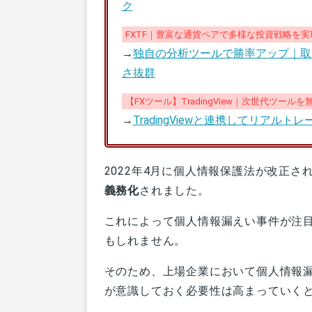
ク
FXTF｜豊富な通貨ペアで多様な投資戦略を実
→
独自の分析ツールで勝率アップ｜取
さ抜群
【FXツール】TradingView｜次世代ツール
→
TradingViewと連携してリア
2022年4月に個人情報保護法が改正さ
義務化
されました。
これによって個人情報漏えい事件が注
もしれません。
そのため、上場企業において個人情報
が意識しておく必要性は高まっていく