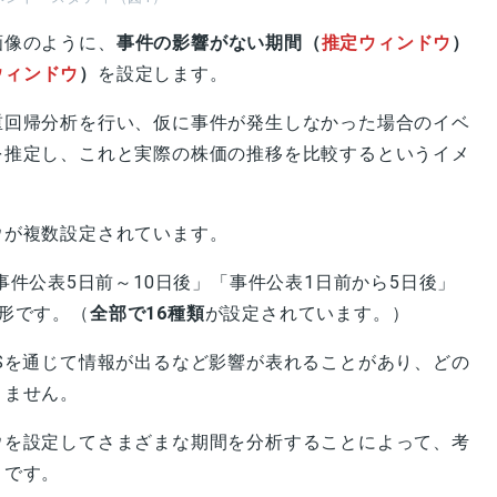
画像のように、
事件の影響がない期間（
推定ウィンドウ
）
ウィンドウ
）
を設定します。
重回帰分析を行い、仮に事件が発生しなかった場合のイベ
を推定し、これと実際の株価の推移を比較するというイメ
ウが複数設定されています。
事件公表5日前～10日後」「事件公表1日前から5日後」
形です。（
全部で16種類
が設定されています。）
Sを通じて情報が出るなど影響が表れることがあり、どの
りません。
ウを設定してさまざまな期間を分析することによって、考
うです。