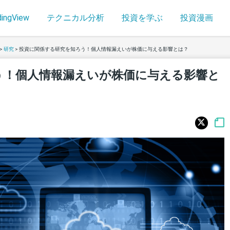
dingView
テクニカル分析
投資を学ぶ
投資漫画
>
研究
>
投資に関係する研究を知ろう！個人情報漏えいが株価に与える影響とは？
う！個人情報漏えいが株価に与える影響と