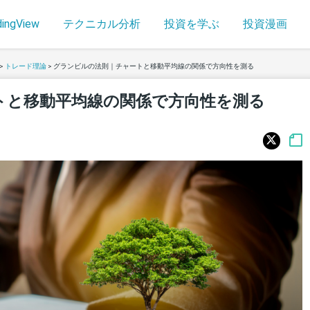
dingView
テクニカル分析
投資を学ぶ
投資漫画
>
トレード理論
>
グランビルの法則｜チャートと移動平均線の関係で方向性を測る
トと移動平均線の関係で方向性を測る