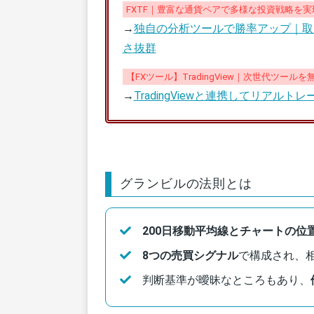
FXTF｜豊富な通貨ペアで多様な投資戦略を実
→
独自の分析ツールで勝率アップ｜取
さ抜群
【FXツール】TradingView｜次世代ツール
→
TradingViewと連携してリア
グランビルの法則とは
200日移動平均線とチャートの位
8つの売買シグナル
で構成され、
判断基準が曖昧なところもあり、