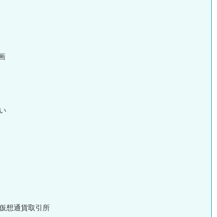
画
い
/仮想通貨取引所