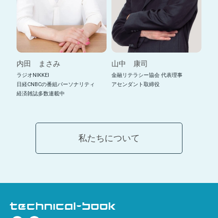
内田 まさみ
山中 康司
ラジオNIKKEI
金融リテラシー協会 代表理事
日経CNBCの番組パーソナリティ
アセンダント取締役
経済雑誌多数連載中
私たちについて