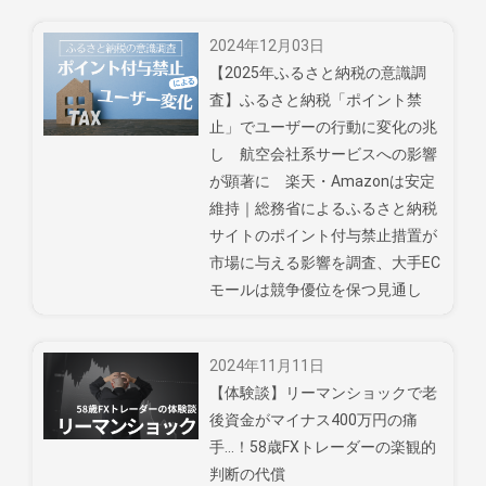
2024年12月03日
【2025年ふるさと納税の意識調
査】ふるさと納税「ポイント禁
止」でユーザーの行動に変化の兆
し 航空会社系サービスへの影響
が顕著に 楽天・Amazonは安定
維持｜総務省によるふるさと納税
サイトのポイント付与禁止措置が
市場に与える影響を調査、大手EC
モールは競争優位を保つ見通し
2024年11月11日
【体験談】リーマンショックで老
後資金がマイナス400万円の痛
手…！58歳FXトレーダーの楽観的
判断の代償